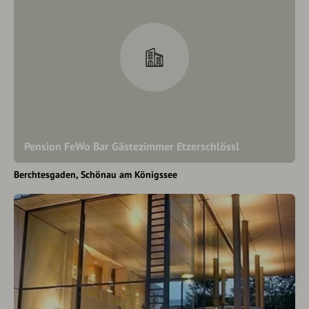
Pension FeWo Bar Gästezimmer Etzerschlössl
Berchtesgaden
Schönau am Königssee