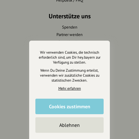
Helpdesk / FAQ
Unterstütze uns
Spenden
Partner werden
Crowdfunding
Förderungen
Wir verwenden Cookies, die technisch
Werbemöglichkeiten
erforderlich sind, um Dir hey.bayern zur
Verfügung zu stellen.
Wenn Du Deine Zustimmung erteilst,
Rechtliches
verwenden wir zusätzliche Cookies zu
statistischen Zwecken.
Impressum
Mehr erfahren
Datenschutz
AGB
Cookies zustimmen
Cookies zurücksetzen
Presse
Ablehnen
Mediakit