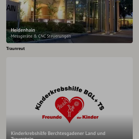
Heidenhain
Messgeräte & CNC Steuerungen
Traunreut
Kinderkrebshilfe Berchtesgadener Land und
Traunstein