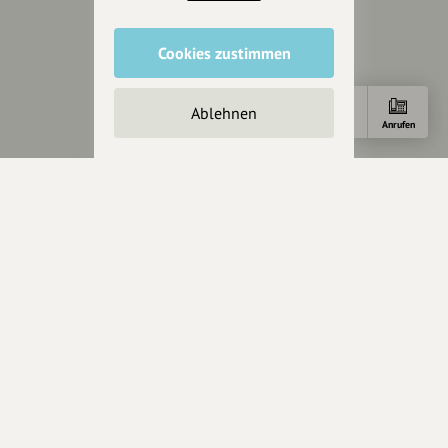
wollen.
Cookies zustimmen
Inhalte vorschlagen
Ablehnen
E-Mail
Anrufen
Jetzt unterstützen
Wir können leider keine
Spendenquittung ausstellen.