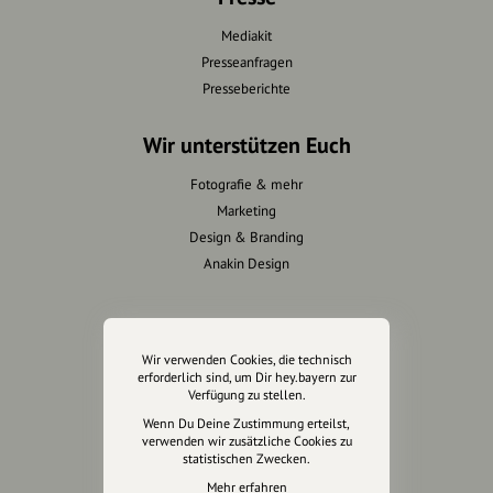
Mediakit
Presseanfragen
Presseberichte
Wir unterstützen Euch
Fotografie & mehr
Marketing
Design & Branding
Anakin Design
Unterstütze
Wir verwenden Cookies, die technisch
unsere Plattform
erforderlich sind, um Dir hey.bayern zur
Verfügung zu stellen.
Wenn Du Deine Zustimmung erteilst,
hey.bayern ist ein Projekt von
verwenden wir zusätzliche Cookies zu
uns für unsere Region und
statistischen Zwecken.
für alle, die uns besuchen
Mehr erfahren