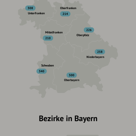
308
Oberfranken
Unterfranken
214
226
Mittelfranken
Oberpfalz
210
258
Niederbayern
Schwaben
340
500
Oberbayern
Bezirke in Bayern