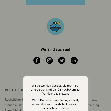
Wir sind auch auf
Wir verwenden Cookies, die technisch
erforderlich sind, um Dir hey.bayern zur
RECHTLICHER HINWEIS UND TRANSPARENZHINWEIS
Verfügung zu stellen.
Rechtlicher Hinweis:
Die auf dieser Website veröffentlichten Inhalte
Wenn Du Deine Zustimmung erteilst,
verwenden wir zusätzliche Cookies zu
dienen ausschließlich der allgemeinen Information und Unterhaltung.
statistischen Zwecken.
Sämtliche Beiträge, Gastartikel, Kommentare, Empfehlungen,