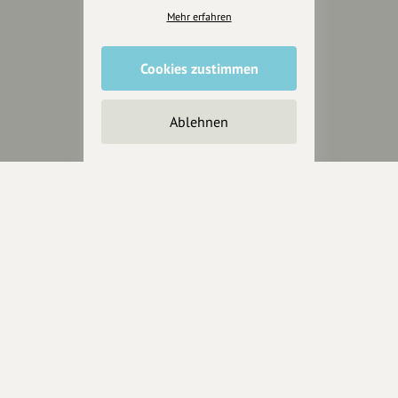
Presseberichte
Mehr erfahren
Wir unterstützen Euch
Cookies zustimmen
Fotografie & mehr
Marketing
Ablehnen
Design & Branding
Anakin Design
Unterstütze
unsere Plattform
hey.bayern ist ein Projekt von
uns für unsere Region und
für alle, die uns besuchen
wollen.
Inhalte vorschlagen