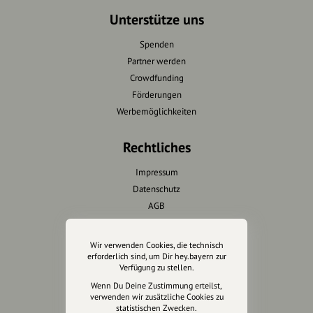
Unterstütze uns
Spenden
Partner werden
Crowdfunding
Förderungen
Werbemöglichkeiten
Rechtliches
Impressum
Datenschutz
AGB
Cookies zurücksetzen
Wir verwenden Cookies, die technisch
Presse
erforderlich sind, um Dir hey.bayern zur
Verfügung zu stellen.
Mediakit
Wenn Du Deine Zustimmung erteilst,
verwenden wir zusätzliche Cookies zu
Presseanfragen
statistischen Zwecken.