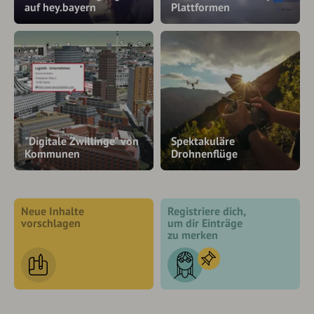
auf hey.bayern
Plattformen
"Digitale Zwillinge" von
Spektakuläre
Kommunen
Drohnenflüge
Neue Inhalte
Registriere dich,
vorschlagen
um dir Einträge
zu merken