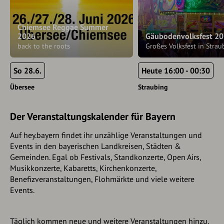
Chiemsee Reggae Summer
2026
Gäubodenvolksfest 2
back to the roots
Großes Volksfest in Strau
So 28.6.
Heute 16:00 - 00:30
Übersee
Straubing
Der Veranstaltungskalender für Bayern
Auf hey.bayern findet ihr unzählige Veranstaltungen und
Events in den bayerischen Landkreisen, Städten &
Gemeinden. Egal ob Festivals, Standkonzerte, Open Airs,
Musikkonzerte, Kabaretts, Kirchenkonzerte,
Benefizveranstaltungen, Flohmärkte und viele weitere
Events.
Täglich kommen neue und weitere Veranstaltungen hinzu,