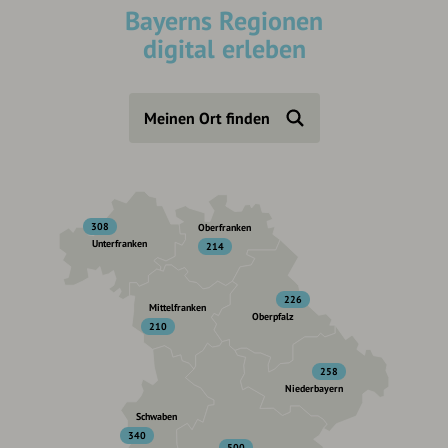
Bayerns Regionen
digital erleben
Meinen Ort finden
308
Oberfranken
Unterfranken
214
226
Mittelfranken
Oberpfalz
210
258
Niederbayern
Schwaben
340
500