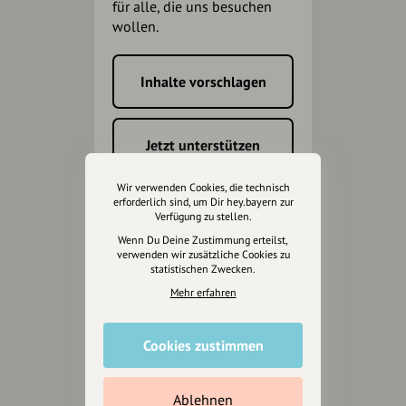
für alle, die uns besuchen
wollen.
Inhalte vorschlagen
Jetzt unterstützen
Wir verwenden Cookies, die technisch
Wir können leider keine
erforderlich sind, um Dir hey.bayern zur
Spendenquittung ausstellen.
Verfügung zu stellen.
Wenn Du Deine Zustimmung erteilst,
verwenden wir zusätzliche Cookies zu
statistischen Zwecken.
Mehr erfahren
Cookies zustimmen
Ablehnen