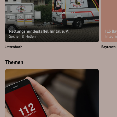
Rettungshundestaffel Inntal e. V.
ILS B
Suchen & Helfen
Integri
Jettenbach
Bayreuth
Themen