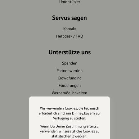
Unterstützer
Servus sagen
Kontakt
Helpdesk / FAQ
Unterstütze uns
Spenden
Partner werden
Crowdfunding
Förderungen
Werbemöglichkeiten
Rechtliches
Wir verwenden Cookies, die technisch
erforderlich sind, um Dir hey.bayern zur
Verfügung zu stellen.
Impressum
Wenn Du Deine Zustimmung erteilst,
Datenschutz
verwenden wir zusätzliche Cookies zu
AGB
statistischen Zwecken.