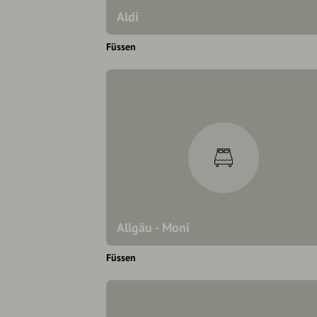
Aldi
Füssen
Allgäu - Moni
Füssen