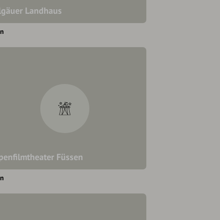
lgäuer Landhaus
en
penfilmtheater Füssen
en