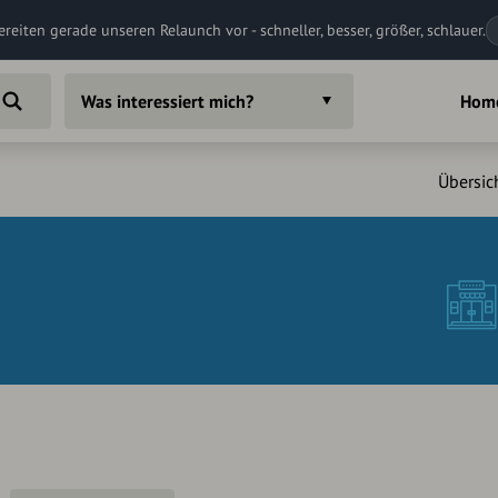
ereiten gerade unseren Relaunch vor - schneller, besser, größer, schlauer.
Was interessiert mich?
Hom
Übersic