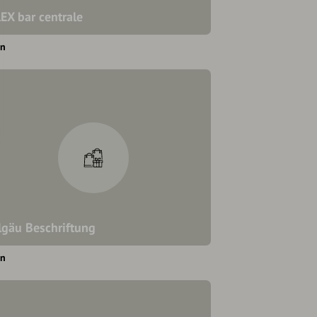
EX bar centrale
en
lgäu Beschriftung
en