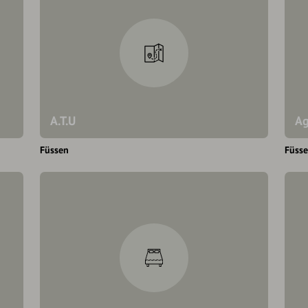
A.T.U
Ag
Füssen
Füss