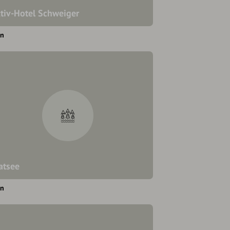
tiv-Hotel Schweiger
en
atsee
en