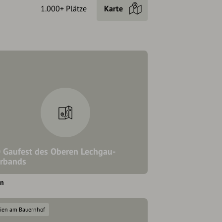
1.000+ Plätze
Karte
 Gaufest des Oberen Lechgau-
rbands
en
rien am Bauernhof