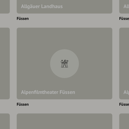
Allgäuer Landhaus
Al
Füssen
Füss
Alpenfilmtheater Füssen
Al
Füssen
Füss