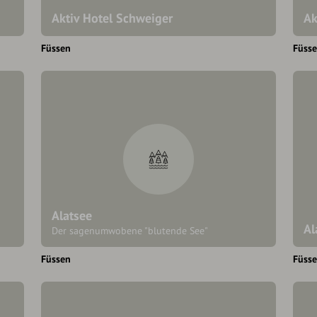
Aktiv Hotel Schweiger
Ak
Füssen
Füss
Alatsee
Al
Der sagenumwobene "blutende See"
Füssen
Füss