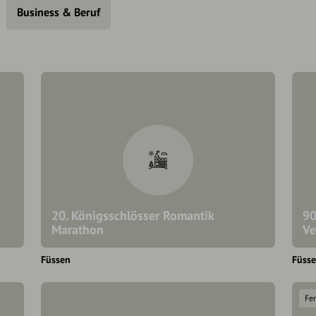
Business & Beruf
20. Königsschlösser Romantik
90
Marathon
Ve
Füssen
Füss
Fe