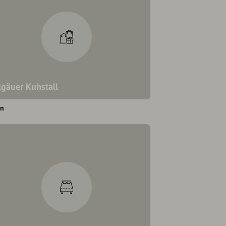
lgäuer Kuhstall
en