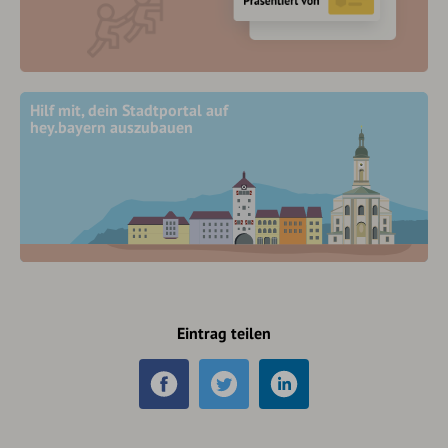
Hilf mit, dein Stadtportal auf
hey.bayern auszubauen
Eintrag teilen