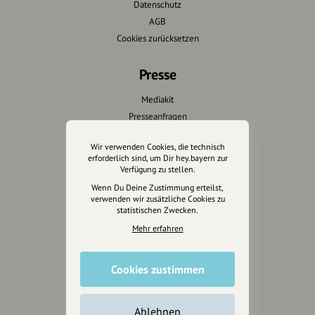
Datenschutz
AGB
Cookies zurücksetzen
Presse
Mediakit
Presseanfragen
Presseberichte
Wir verwenden Cookies, die technisch
erforderlich sind, um Dir hey.bayern zur
Wir unterstützen Euch
Verfügung zu stellen.
Wenn Du Deine Zustimmung erteilst,
Fotografie & mehr
verwenden wir zusätzliche Cookies zu
statistischen Zwecken.
Marketing
Design & Branding
Mehr erfahren
Anakin Design
Cookies zustimmen
Unterstütze
Ablehnen