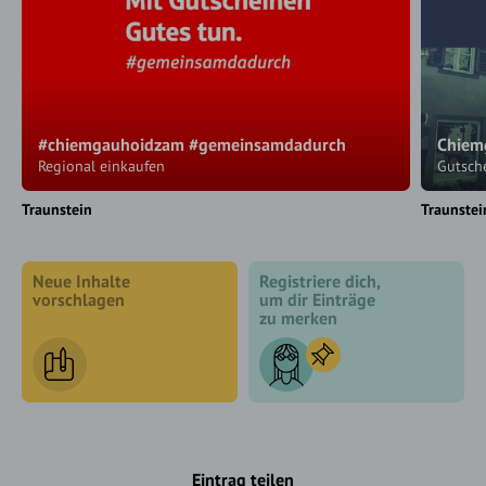
#chiemgauhoidzam #gemeinsamdadurch
Chiem
Regional einkaufen
Gutsche
Traunstein
Traunstei
Neue Inhalte
Registriere dich,
vorschlagen
um dir Einträge
zu merken
Eintrag teilen