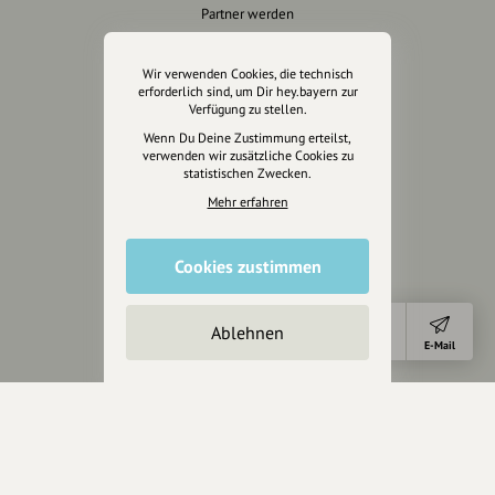
Partner werden
Crowdfunding
Förderungen
Wir verwenden Cookies, die technisch
erforderlich sind, um Dir hey.bayern zur
Werbemöglichkeiten
Verfügung zu stellen.
Wenn Du Deine Zustimmung erteilst,
Rechtliches
verwenden wir zusätzliche Cookies zu
statistischen Zwecken.
Impressum
Mehr erfahren
Datenschutz
AGB
Cookies zustimmen
Cookies zurücksetzen
Presse
Ablehnen
Anfahrt
E-Mail
Mediakit
Presseanfragen
Presseberichte
Wir unterstützen Euch