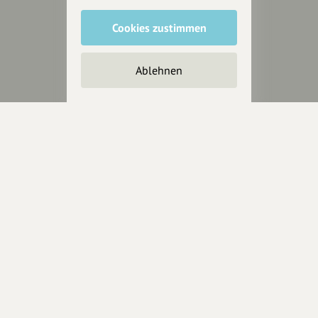
Cookies zustimmen
Unterstütze
unsere Plattform
Ablehnen
hey.bayern ist ein Projekt von
uns für unsere Region und
für alle, die uns besuchen
wollen.
Inhalte vorschlagen
Jetzt unterstützen
Wir können leider keine
Spendenquittung ausstellen.