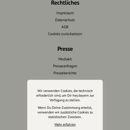
Rechtliches
Impressum
Datenschutz
AGB
Cookies zurücksetzen
Presse
Mediakit
Presseanfragen
Presseberichte
Wir unterstützen Euch
Wir verwenden Cookies, die technisch
erforderlich sind, um Dir hey.bayern zur
Fotografie & mehr
Verfügung zu stellen.
Marketing
Wenn Du Deine Zustimmung erteilst,
Design & Branding
verwenden wir zusätzliche Cookies zu
statistischen Zwecken.
Anakin Design
Mehr erfahren