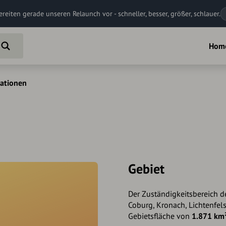
ereiten gerade unseren Relaunch vor - schneller, besser, größer, schlauer.
Hom
ationen
Gebiet
Der Zuständigkeitsbereich d
Coburg, Kronach, Lichtenfels
Gebietsfläche von
1.871 km