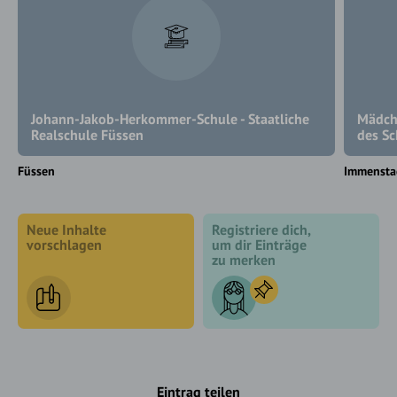
Johann-Jakob-Herkommer-Schule - Staatliche
Mädch
Realschule Füssen
des S
Füssen
Immensta
Neue Inhalte
Registriere dich,
vorschlagen
um dir Einträge
zu merken
Eintrag teilen