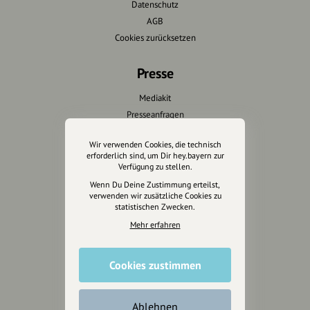
Datenschutz
AGB
Cookies zurücksetzen
Presse
Mediakit
Presseanfragen
Presseberichte
Wir verwenden Cookies, die technisch
erforderlich sind, um Dir hey.bayern zur
Wir unterstützen Euch
Verfügung zu stellen.
Wenn Du Deine Zustimmung erteilst,
Fotografie & mehr
verwenden wir zusätzliche Cookies zu
statistischen Zwecken.
Marketing
Design & Branding
Mehr erfahren
Anakin Design
Cookies zustimmen
Unterstütze
Ablehnen