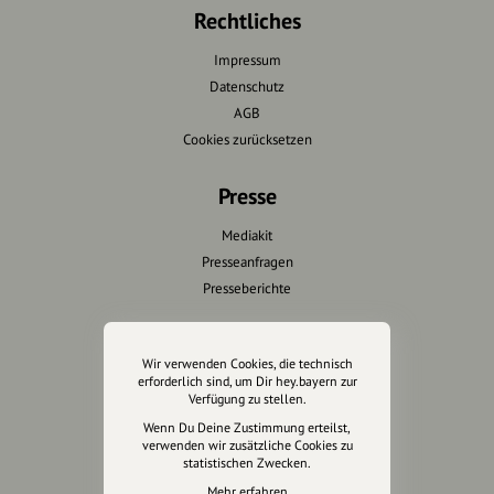
Rechtliches
Impressum
Datenschutz
AGB
Cookies zurücksetzen
Presse
Mediakit
Presseanfragen
Presseberichte
Wir unterstützen Euch
Wir verwenden Cookies, die technisch
erforderlich sind, um Dir hey.bayern zur
Fotografie & mehr
Verfügung zu stellen.
Marketing
Wenn Du Deine Zustimmung erteilst,
Design & Branding
verwenden wir zusätzliche Cookies zu
statistischen Zwecken.
Anakin Design
Mehr erfahren