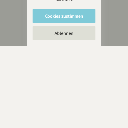
Cookies zustimmen
Unterstütze
unsere Plattform
Ablehnen
hey.bayern ist ein Projekt von
uns für unsere Region und
für alle, die uns besuchen
wollen.
Inhalte vorschlagen
Jetzt unterstützen
Wir können leider keine
Spendenquittung ausstellen.