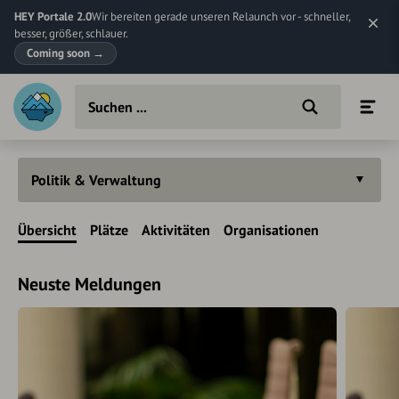
HEY Portale 2.0
Wir bereiten gerade unseren Relaunch vor - schneller,
besser, größer, schlauer.
Coming soon
→
Politik & Verwaltung
Übersicht
Plätze
Aktivitäten
Organisationen
Neuste Meldungen