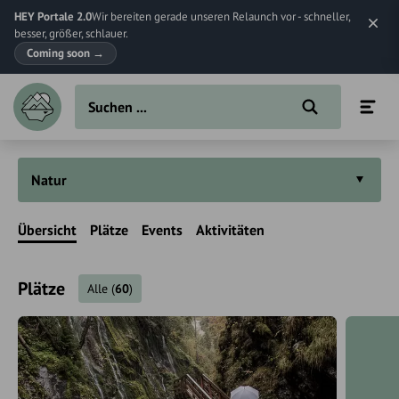
HEY Portale 2.0
Wir bereiten gerade unseren Relaunch vor - schneller,
besser, größer, schlauer.
Coming soon
→
Natur
Übersicht
Plätze
Events
Aktivitäten
Plätze
Alle
(
60
)