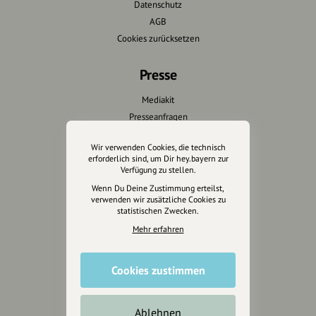
Datenschutz
AGB
Cookies zurücksetzen
Presse
Mediakit
Presseanfragen
Presseberichte
Wir verwenden Cookies, die technisch
erforderlich sind, um Dir hey.bayern zur
Wir unterstützen Euch
Verfügung zu stellen.
Wenn Du Deine Zustimmung erteilst,
Fotografie & mehr
verwenden wir zusätzliche Cookies zu
statistischen Zwecken.
Marketing
Design & Branding
Mehr erfahren
Anakin Design
Cookies zustimmen
Unterstütze
Ablehnen