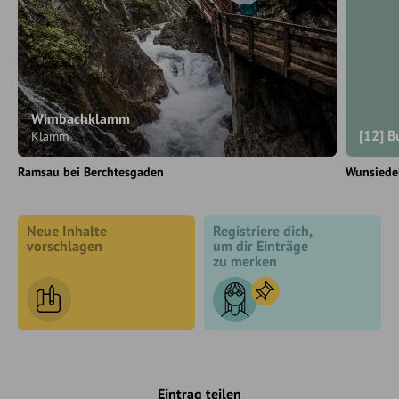
Wimbachklamm
[12] B
Klamm
Ramsau bei Berchtesgaden
Wunsiede
Neue Inhalte
Registriere dich,
vorschlagen
um dir Einträge
zu merken
Eintrag teilen