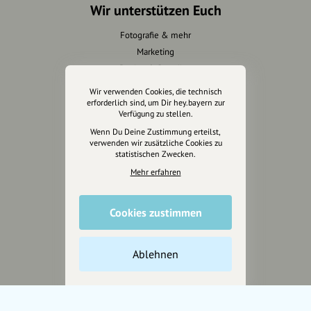
Wir unterstützen Euch
Fotografie & mehr
Marketing
Design & Branding
Anakin Design
Wir verwenden Cookies, die technisch
erforderlich sind, um Dir hey.bayern zur
Verfügung zu stellen.
Wenn Du Deine Zustimmung erteilst,
Unterstütze
verwenden wir zusätzliche Cookies zu
statistischen Zwecken.
unsere Plattform
Mehr erfahren
hey.bayern ist ein Projekt von
uns für unsere Region und
Cookies zustimmen
für alle, die uns besuchen
wollen.
Ablehnen
Inhalte vorschlagen