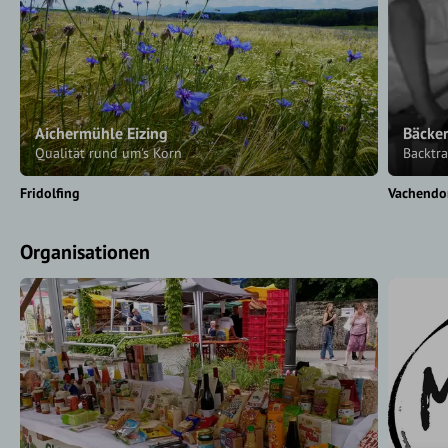
Aichermühle Eizing
Bäcke
Qualität rund um's Korn
Backtra
Fridolfing
Vachendo
Organisationen