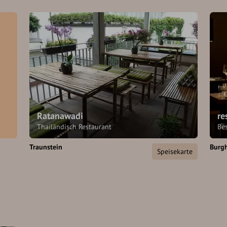
Ratanawadi
re
Thailändisch Restaurant
Be
Traunstein
Burg
Speisekarte