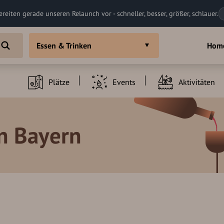
ereiten gerade unseren Relaunch vor - schneller, besser, größer, schlauer.
Essen & Trinken
Hom
Plätze
Events
Aktivitäten
in Bayern