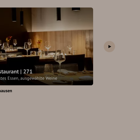
staurant | 271
Tropical Stati
stes Essen, ausgewählte Weine
EAT NICE. Bar & K
hausen
Übersee