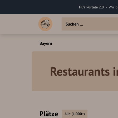
HEY Portale 2.0
Wir b
Bayern
Restaurants 
Plätze
Alle
(
1.000+
)