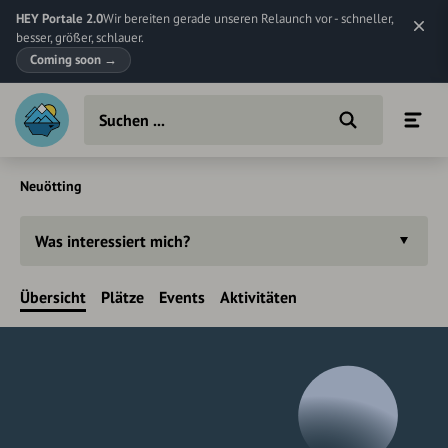
HEY Portale 2.0
Wir bereiten gerade unseren Relaunch vor - schneller,
besser, größer, schlauer.
Coming soon
→
Neuötting
Was interessiert mich?
Übersicht
Plätze
Events
Aktivitäten