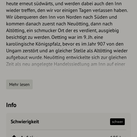
heute erneut südwärts, und werden dabei auch den Inn
wieder treffen, den wir vor einigen Tagen verlassen haben.
Wir überqueren den Inn von Norden nach Süden und
kommen danach zuerst nach Neuötting, dann nach
Altötting, ein schmucker Ort der es verdient, ausgiebig
besichtigt zu werden. Oetting war im 9. Jh. eine
karolingische Königspfalz, bevor es im Jahr 907 von den
Ungarn zerstört und an gleicher Stelle als Altötting wieder
aufgebaut wurde. Neuötting entwickelte sich zur gleichen
Zeit als neu angelegte Handelssiedlung am Inn auf einer
gut zu verteidigenden Bergterrasse. Altötting ist heute das
Wallfahrtszentrum Bayerns schlechthin - von Papst Benedikt
XVI «Das Herz Bayerns und eines der Herzen Europas»
Mehr lesen
genannt. Ziel der Pilger aus aller Welt ist die «Schwarze
Madonna» in der Gnadenkapelle am Kapellplatz. Unser
Info
Weg führt uns aus der Pilgerstadt heraus über weite
Strecken parallel zum Mörnbach - zuerst westlich und nach
einigen Kilometern in südlicher Richtung. Am Etappenort
Schwierigkeit
schwer
Garching an der Alz beenden wir diese Etappe bei der
Kirche.