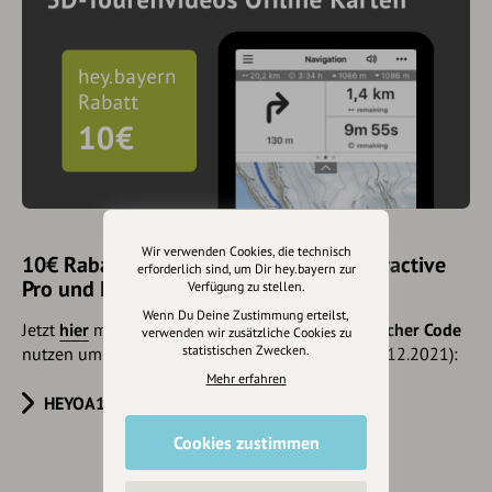
Wir verwenden Cookies, die technisch
10€ Rabatt mit hey.bayern auf Outdooractive
erforderlich sind, um Dir hey.bayern zur
Pro und Pro+ sichern
Verfügung zu stellen.
Wenn Du Deine Zustimmung erteilst,
Jetzt
hier
mehr erfahren oder gleich unseren
Voucher Code
verwenden wir zusätzliche Cookies zu
statistischen Zwecken.
nutzen um 10€ Rabatt zu erhalten (gültig bis 31.12.2021):
Mehr erfahren
HEYOA10V
Cookies zustimmen