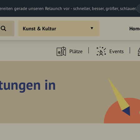
ereiten gerade unseren Relaunch vor - schneller, besser, größer, schlauer.
Kunst & Kultur
Hom
Plätze
Events
htungen in