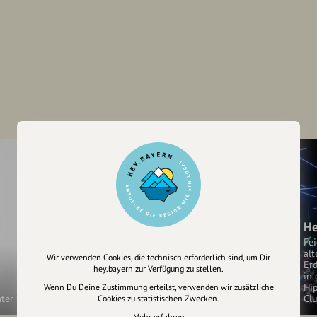
He
Fei
alt
Wir verwenden Cookies, die technisch erforderlich sind, um Dir
Er
hey.bayern zur Verfügung zu stellen.
in 
Hip
Wenn Du Deine Zustimmung erteilst, verwenden wir zusätzliche
Club der Grafinger Maler
ter
Cl
Cookies zu statistischen Zwecken.
Mehr erfahren