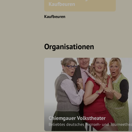
Kaufbeuren
Kaufbeuren
Organisationen
Chiemgauer Volkstheater
Beliebtes deutsches Fernseh- und Tourneethea