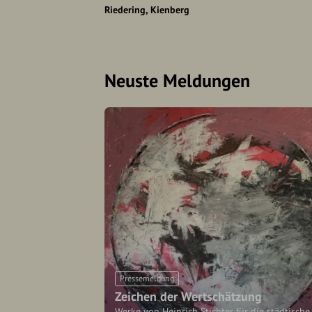
Riedering
Kienberg
Neuste Meldungen
Pressemeldung
Zeichen der Wertschätzung
Werke von Heinrich Stichter für die städtische