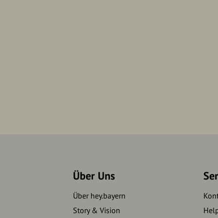
Über Uns
Se
Über hey.bayern
Kon
Story & Vision
Hel