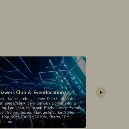
izwerk Club & Eventlocation
ern. Tanzen. Leben. Lieben. Dein Club in der
en Ziegelfabrik, dem Tonwerk Dorfen bei
ding, Landshut, München. Erlebe unsere Events
Musiksommer 
den Genres Techno, Hardtechno, Hardstyle,
Salzach e.V.
-Hop, 90er, 2000er, 2010er, Charts, EDM,
ubsound.
Geschäftsstelle