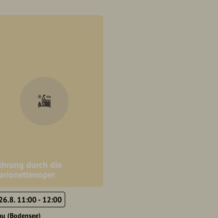
ührung durch die
arionettenoper
26.8. 11:00 - 12:00
au (Bodensee)