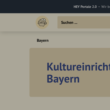
HEY Portale 2.0
Wir b
Bayern
Kultureinric
Bayern