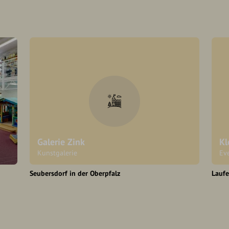
Galerie Zink
Kl
Kunstgalerie
Ev
Seubersdorf in der Oberpfalz
Lauf