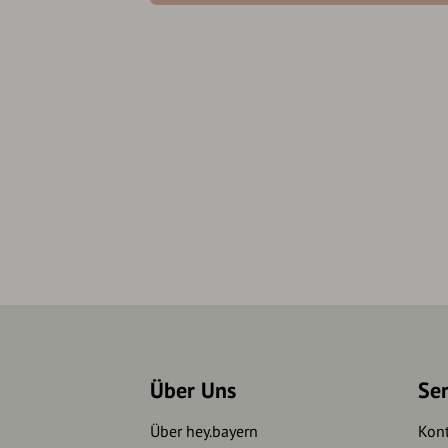
Über Uns
Se
Über hey.bayern
Kon