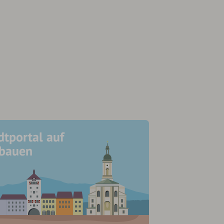
dtportal auf
ubauen