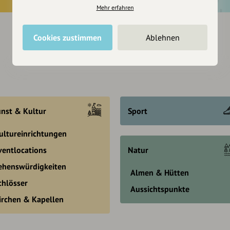
Mehr erfahren
Cookies zustimmen
Ablehnen
nst & Kultur
Sport
ultureinrichtungen
ventlocations
Natur
ehenswürdigkeiten
Almen & Hütten
chlösser
Aussichtspunkte
irchen & Kapellen