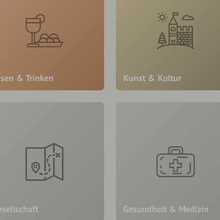
ssen & Trinken
Kunst & Kultur
sellschaft
Gesundheit & Medizin