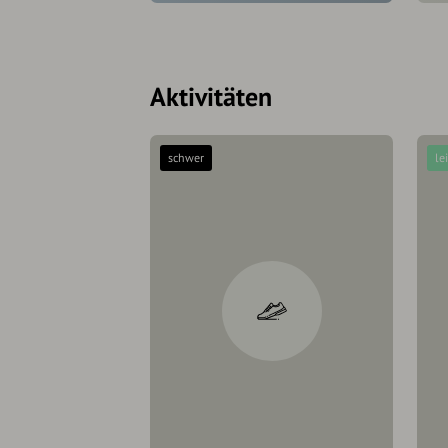
Aktivitäten
schwer
le