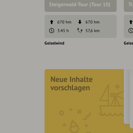
Steigerwald-Tour (Tour 10)
T
670 hm
670 hm
3:45 h
57,6 km
Geiselwind
Geis
Neue Inhalte
vorschlagen