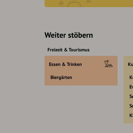
Weiter stöbern
Freizeit & Tourismus
Essen & Trinken
Ku
Biergärten
K
E
S
S
K