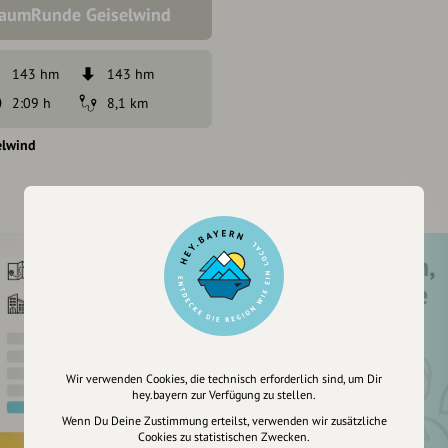
raumRunde Geiselwind
143 hm
143 hm
2:09 h
8,1 km
elwind
Registriere dich,
um dir Einträge
zu merken
Wir verwenden Cookies, die technisch erforderlich sind, um Dir
hey.bayern zur Verfügung zu stellen.
Wenn Du Deine Zustimmung erteilst, verwenden wir zusätzliche
Cookies zu statistischen Zwecken.