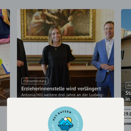
Pressemeldung
d
Pr
Erzieherinnenstelle wird verlängert
St
Antonia Hill weitere drei Jahre an der Ludwig-
in
Thoma-Grundschule
20.06.2022
29.
Traunstein
Kamm