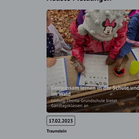
Gemeinsam lernen in der Schule un
im Wald
Ludwig-Thoma-Grundschule bietet
Ganztagsklassen an
17.02.2023
Traunstein