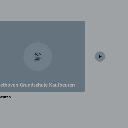
ethoven-Grundschule Kaufbeuren
Canisiusschul
beuren
München