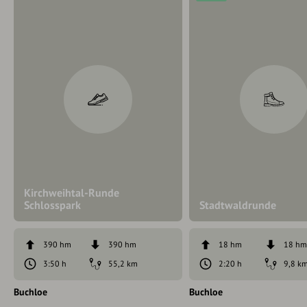
Kirchweihtal-Runde
Schlosspark
Stadtwaldrunde
390 hm
390 hm
18 hm
18 h
3:50 h
55,2 km
2:20 h
9,8 k
Buchloe
Buchloe