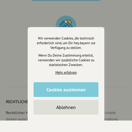
Wir verwenden Cookies, die technisch
erforderlich sind, um Dir hey.bayern zur
Verfügung zu stellen.
Wir sind auch auf
Wenn Du Deine Zustimmung erteilst,
verwenden wir zusätzliche Cookies zu
statistischen Zwecken.
Mehr erfahren
Cookies zustimmen
RECHTLICHER HINWEIS UND TRANSPARENZHINWEIS
Ablehnen
Rechtlicher Hinweis:
Die auf dieser Website veröffentlichten Inhalte
dienen ausschließlich der allgemeinen Information und Unterhaltung.
Sämtliche Beiträge, Gastartikel, Kommentare, Empfehlungen,