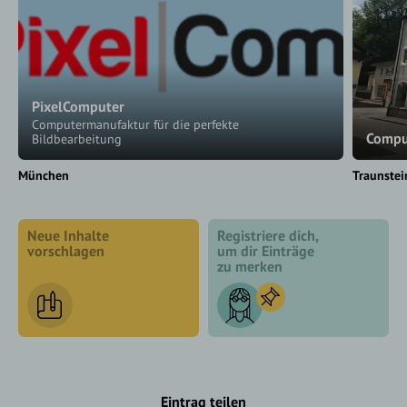
PixelComputer
Computermanufaktur für die perfekte
Comput
Bildbearbeitung
München
Traunstei
Neue Inhalte
Registriere dich,
vorschlagen
um dir Einträge
zu merken
Eintrag teilen