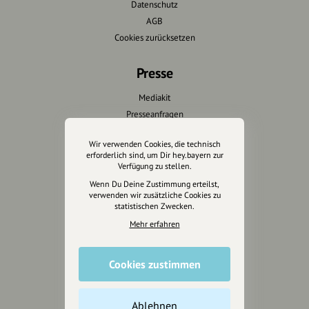
Datenschutz
AGB
Cookies zurücksetzen
Presse
Mediakit
Presseanfragen
Presseberichte
Wir verwenden Cookies, die technisch
erforderlich sind, um Dir hey.bayern zur
Wir unterstützen Euch
Verfügung zu stellen.
Wenn Du Deine Zustimmung erteilst,
Fotografie & mehr
verwenden wir zusätzliche Cookies zu
statistischen Zwecken.
Marketing
Design & Branding
Mehr erfahren
Anakin Design
Cookies zustimmen
Unterstütze
Ablehnen