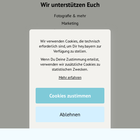
Wir unterstützen Euch
Fotografie & mehr
Marketing
Design & Branding
Anakin Design
Wir verwenden Cookies, die technisch
erforderlich sind, um Dir hey.bayern zur
Verfügung zu stellen.
Wenn Du Deine Zustimmung erteilst,
Unterstütze
verwenden wir zusätzliche Cookies zu
statistischen Zwecken.
unsere Plattform
Mehr erfahren
hey.bayern ist ein Projekt von
uns für unsere Region und
Cookies zustimmen
für alle, die uns besuchen
wollen.
Ablehnen
Inhalte vorschlagen