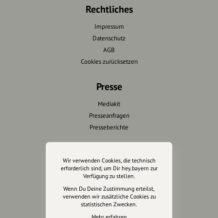
Rechtliches
Impressum
Datenschutz
AGB
Cookies zurücksetzen
Presse
Mediakit
Presseanfragen
Presseberichte
Wir unterstützen Euch
Wir verwenden Cookies, die technisch
erforderlich sind, um Dir hey.bayern zur
Fotografie & mehr
Verfügung zu stellen.
Marketing
Wenn Du Deine Zustimmung erteilst,
Design & Branding
verwenden wir zusätzliche Cookies zu
statistischen Zwecken.
Anakin Design
Mehr erfahren