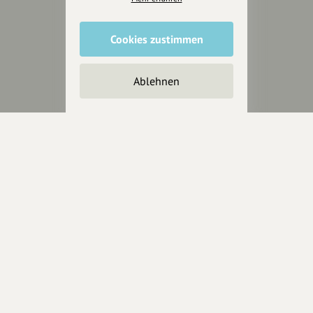
Cookies zustimmen
Unterstütze
unsere Plattform
Ablehnen
hey.bayern ist ein Projekt von
uns für unsere Region und
für alle, die uns besuchen
wollen.
Inhalte vorschlagen
Jetzt unterstützen
Wir können leider keine
Spendenquittung ausstellen.