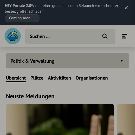
HEY Portale 2.0
Wir bereiten gerade unseren Relaunch vor - schneller,
besser, größer, schlauer.
Coming soon
→
Politik & Verwaltung
Übersicht
Plätze
Aktivitäten
Organisationen
Neuste Meldungen