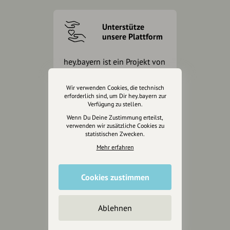
Unterstütze
unsere Plattform
hey.bayern ist ein Projekt von
uns für unsere Region und
für alle, die uns besuchen
Wir verwenden Cookies, die technisch
wollen.
erforderlich sind, um Dir hey.bayern zur
Verfügung zu stellen.
Wenn Du Deine Zustimmung erteilst,
verwenden wir zusätzliche Cookies zu
Inhalte vorschlagen
statistischen Zwecken.
Mehr erfahren
Jetzt unterstützen
Cookies zustimmen
Wir können leider keine
Spendenquittung ausstellen.
Ablehnen