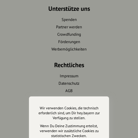
Unterstütze uns
Spenden
Partner werden
Crowdfunding
Förderungen
Werbemöglichkeiten
Rechtliches
Impressum
Datenschutz
AGB
Cookies zurücksetzen
Wir verwenden Cookies, die technisch
Presse
erforderlich sind, um Dir hey.bayern zur
Verfügung zu stellen.
Mediakit
Wenn Du Deine Zustimmung erteilst,
verwenden wir zusätzliche Cookies zu
Presseanfragen
statistischen Zwecken.