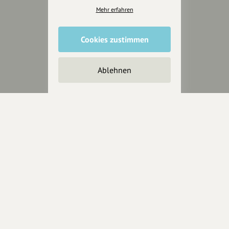
Presseberichte
Mehr erfahren
Wir unterstützen Euch
Cookies zustimmen
Fotografie & mehr
Marketing
Ablehnen
Design & Branding
Anakin Design
Unterstütze
unsere Plattform
hey.bayern ist ein Projekt von
uns für unsere Region und
für alle, die uns besuchen
wollen.
Inhalte vorschlagen