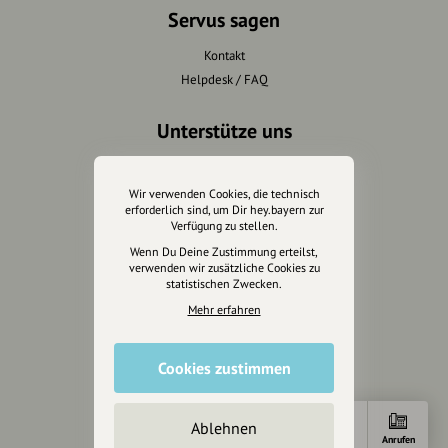
Servus sagen
Kontakt
Helpdesk / FAQ
Unterstütze uns
Spenden
Partner werden
Wir verwenden Cookies, die technisch
erforderlich sind, um Dir hey.bayern zur
Crowdfunding
Verfügung zu stellen.
Förderungen
Wenn Du Deine Zustimmung erteilst,
Werbemöglichkeiten
verwenden wir zusätzliche Cookies zu
statistischen Zwecken.
Rechtliches
Mehr erfahren
Impressum
Cookies zustimmen
Datenschutz
AGB
Cookies zurücksetzen
Ablehnen
Anfahrt
E-Mail
Anrufen