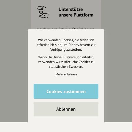
Unterstütze
unsere Plattform
hey.bayern ist ein Projekt von
uns für unsere Region und
Wir verwenden Cookies, die technisch
für alle, die uns besuchen
erforderlich sind, um Dir hey.bayern zur
wollen.
Verfügung zu stellen.
Wenn Du Deine Zustimmung erteilst,
verwenden wir zusätzliche Cookies zu
Inhalte vorschlagen
statistischen Zwecken.
Mehr erfahren
Jetzt unterstützen
Cookies zustimmen
Wir können leider keine
Spendenquittung ausstellen.
Ablehnen