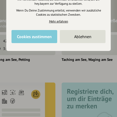
hey.bayern zur Verfügung zu stellen.
Wenn Du Deine Zustimmung erteilst, verwenden wir zusätzliche
Cookies zu statistischen Zwecken.
andern am Waginger See
Wandern-Pilgern-Genieß
Mehr erfahren
ndertour
Wandertour
Cookies zustimmen
Ablehnen
42 hm
30 hm
265 hm
264 hm
3:45 h
14,1 km
4:15 h
15,3 km
ing am See
Petting
Taching am See
Waging am See
Registriere dich,
um dir Einträge
zu merken