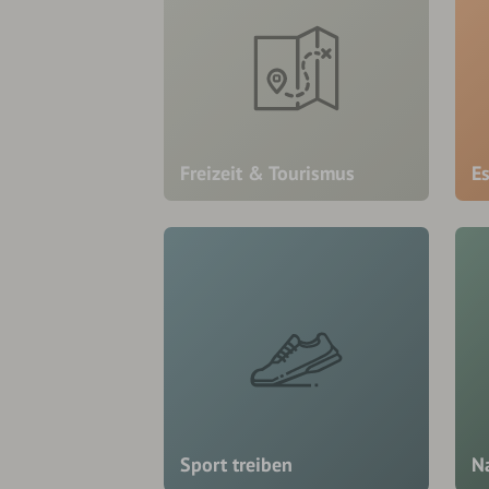
Freizeit & Tourismus
E
Sport treiben
N