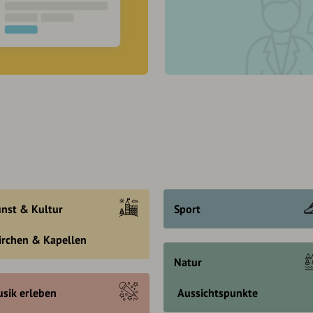
nst & Kultur
Sport
irchen & Kapellen
Natur
sik erleben
Aussichtspunkte