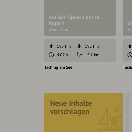
Auf den Spuren des hl.
Rupert
W
Wandertour
Wa
193 hm
192 hm
4:07 h
15,1 km
Taching am See
Tach
Neue Inhalte
vorschlagen