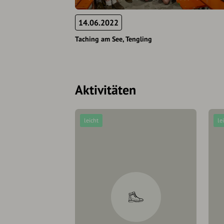
14.06.2022
Taching am See
Tengling
Aktivitäten
leicht
le