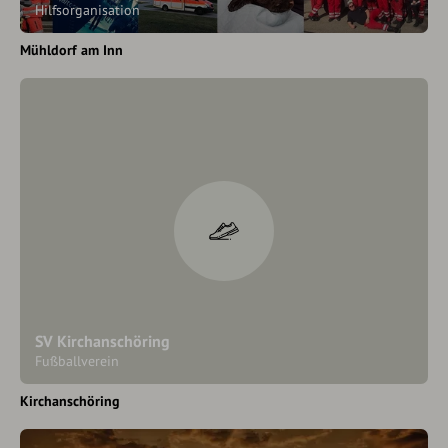
Hilfsorganisation
Mühldorf am Inn
SV Kirchanschöring
Fußballverein
Kirchanschöring