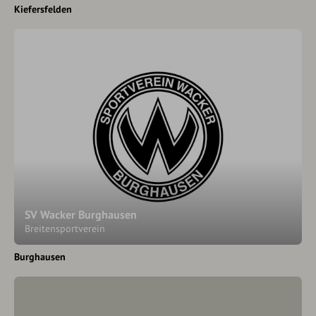
Kiefersfelden
SV Wacker Burghausen
Breitensportverein
Burghausen