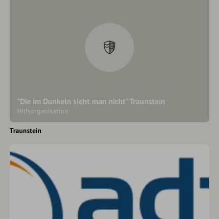
"Die im Dunkeln sieht man nicht" Traunstein
Hilfsorganisation
Traunstein