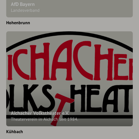
AfD Bayern
Landesverband
Hohenbrunn
Aichacher Volkstheater e.V.
Theaterverein in Aichach seit 1984.
Kühbach