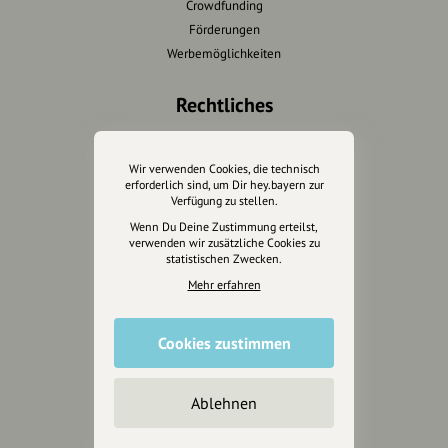
Crowdfunding
Förderungen
Werbemöglichkeiten
Rechtliches
Impressum
Datenschutz
Wir verwenden Cookies, die technisch
erforderlich sind, um Dir hey.bayern zur
AGB
Verfügung zu stellen.
Cookies zurücksetzen
Wenn Du Deine Zustimmung erteilst,
verwenden wir zusätzliche Cookies zu
statistischen Zwecken.
Presse
Mehr erfahren
Mediakit
Presseanfragen
Cookies zustimmen
Presseberichte
Wir unterstützen Euch
Ablehnen
Fotografie & mehr