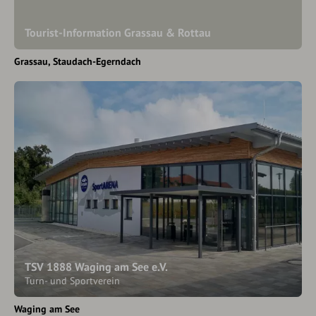
Tourist-Information Grassau & Rottau
Grassau
Staudach-Egerndach
TSV 1888 Waging am See e.V.
Turn- und Sportverein
Waging am See