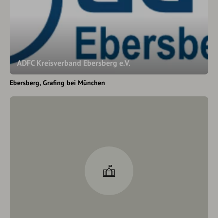
ADFC Kreisverband Ebersberg e.V.
Ebersberg
Grafing bei München