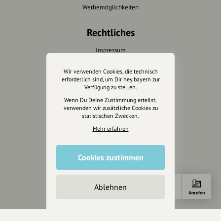
Werbemöglichkeiten
Rechtliches
Impressum
Datenschutz
Wir verwenden Cookies, die technisch
AGB
erforderlich sind, um Dir hey.bayern zur
Cookies zurücksetzen
Verfügung zu stellen.
Wenn Du Deine Zustimmung erteilst,
verwenden wir zusätzliche Cookies zu
Presse
statistischen Zwecken.
Mediakit
Mehr erfahren
Presseanfragen
Presseberichte
Cookies zustimmen
Wir unterstützen Euch
Ablehnen
Anfahrt
Anrufen
Fotografie & mehr
Marketing
Design & Branding