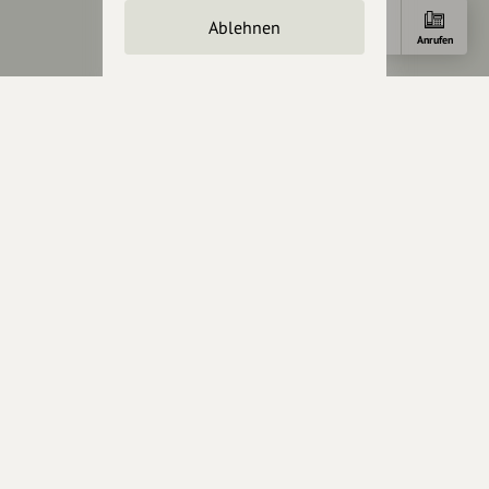
AGB
Ablehnen
Cookies zurücksetzen
Anfahrt
Anrufen
Presse
Mediakit
Presseanfragen
Presseberichte
Wir unterstützen Euch
Fotografie & mehr
Marketing
Design & Branding
Anakin Design
Unterstütze
unsere Plattform