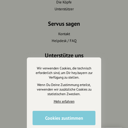
Die Köpfe
Unterstützer
Servus sagen
Kontakt
Helpdesk / FAQ
Unterstütze uns
Spenden
Wir verwenden Cookies, die technisch
Partner werden
erforderlich sind, um Dir hey.bayern zur
Verfügung zu stellen.
Crowdfunding
Wenn Du Deine Zustimmung erteilst,
Förderungen
verwenden wir zusätzliche Cookies zu
Werbemöglichkeiten
statistischen Zwecken.
Mehr erfahren
Rechtliches
Cookies zustimmen
Impressum
Datenschutz