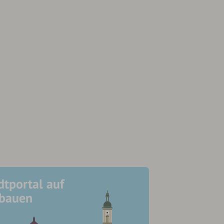
dtportal auf
ubauen