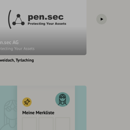
n.sec AG
Taormina da L
tecting Your Assets
hweidach
Tyrlaching
Kirchweidach