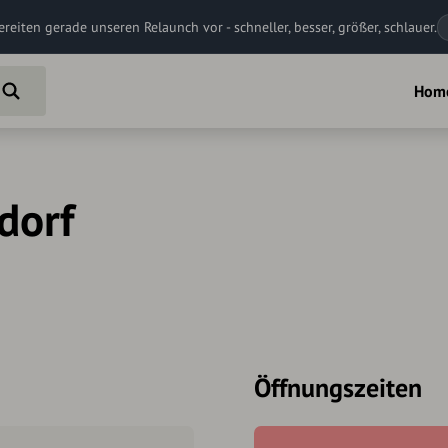
ereiten gerade unseren Relaunch vor - schneller, besser, größer, schlauer.
Hom
dorf
Öffnungszeiten