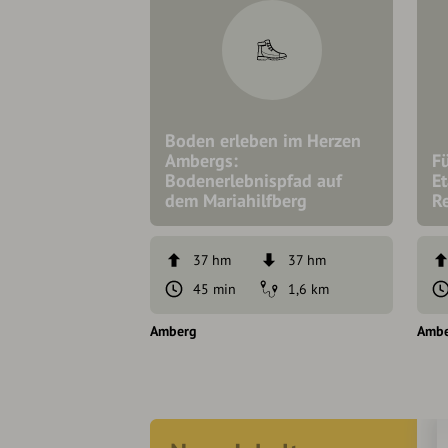
Boden erleben im Herzen
Ambergs:
F
Bodenerlebnispfad auf
E
dem Mariahilfberg
R
37 hm
37 hm
45 min
1,6 km
Amberg
Amb