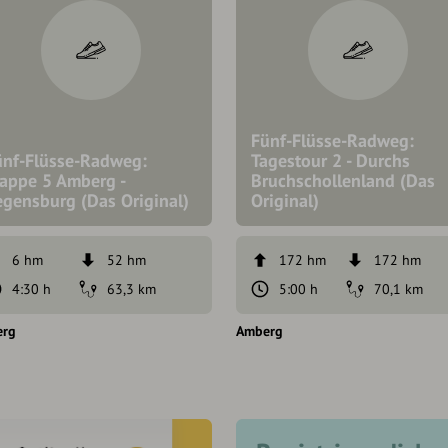
Fünf-Flüsse-Radweg:
ünf-Flüsse-Radweg:
Tagestour 2 - Durchs
tappe 5 Amberg -
Bruchschollenland (Das
egensburg (Das Original)
Original)
6 hm
52 hm
172 hm
172 hm
4:30 h
63,3 km
5:00 h
70,1 km
erg
Amberg