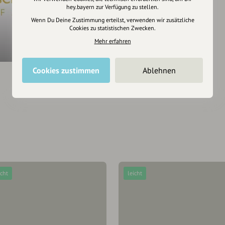
hey.bayern zur Verfügung zu stellen.
Wenn Du Deine Zustimmung erteilst, verwenden wir zusätzliche
Cookies zu statistischen Zwecken.
Firmenlauf 2022 in Bayern
Mehr erfahren
„Gesunde Firmen laufen länger“
Cookies zustimmen
Ablehnen
06.04.2022
Ruhpolding
Amberg
icht
leicht