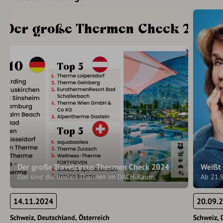
Der große Travelcircus Thermen Check 2024
Weißt
Das sind die besten Thermen im DACH-Raum
Ab 21.
14.11.2024
20.09.
Schweiz
Deutschland
Österreich
Schweiz