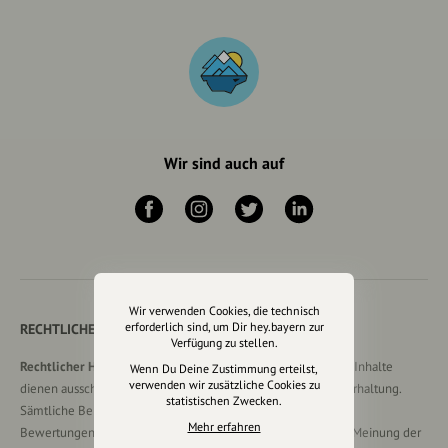
Wir sind auch auf
Wir verwenden Cookies, die technisch
erforderlich sind, um Dir hey.bayern zur
RECHTLICHER HINWEIS UND TRANSPARENZHINWEIS
Verfügung zu stellen.
Rechtlicher Hinweis:
Die auf dieser Website veröffentlichten Inhalte
Wenn Du Deine Zustimmung erteilst,
verwenden wir zusätzliche Cookies zu
dienen ausschließlich der allgemeinen Information und Unterhaltung.
statistischen Zwecken.
Sämtliche Beiträge, Gastartikel, Kommentare, Empfehlungen,
Mehr erfahren
Bewertungen oder Verlinkungen spiegeln ausschließlich die Meinung der