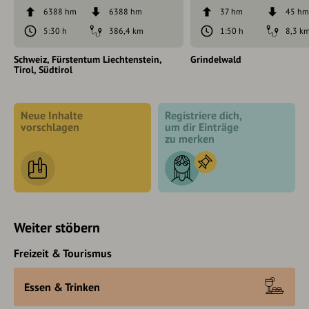
6388 hm
6388 hm
37 hm
45 h
5:30 h
386,4 km
1:50 h
8,3 k
Schweiz
Fürstentum Liechtenstein
Grindelwald
Tirol
Südtirol
Neue Inhalte
Registriere dich,
vorschlagen
um dir Einträge
zu merken
Weiter stöbern
Freizeit & Tourismus
Essen & Trinken