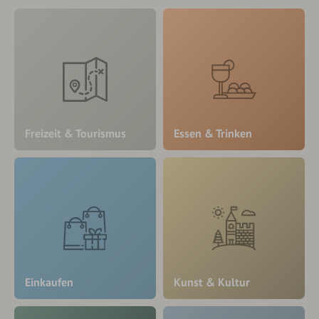
Freizeit & Tourismus
Essen & Trinken
Einkaufen
Kunst & Kultur