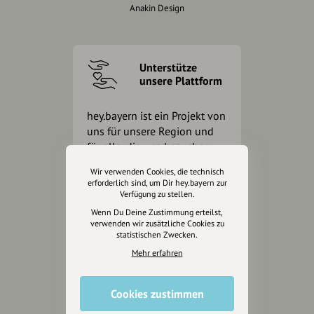
Anakin Design
Unterstütze
unsere Plattform
hey.bayern ist ein Projekt von
uns für unsere Region und
für alle, die uns besuchen
wollen.
Wir verwenden Cookies, die technisch
erforderlich sind, um Dir hey.bayern zur
Verfügung zu stellen.
Inhalte vorschlagen
Wenn Du Deine Zustimmung erteilst,
verwenden wir zusätzliche Cookies zu
statistischen Zwecken.
Jetzt unterstützen
Mehr erfahren
Wir können leider keine
Cookies zustimmen
Spendenquittung ausstellen.