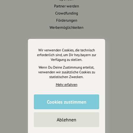
Partner werden
Crowdfunding
Förderungen
Werbemöglichkeiten
Rechtliches
Wir verwenden Cookies, die technisch
Impressum
erforderlich sind, um Dir hey.bayern zur
Verfügung zu stellen.
Datenschutz
Wenn Du Deine Zustimmung erteilst,
AGB
verwenden wir zusätzliche Cookies zu
Cookies zurücksetzen
statistischen Zwecken.
Mehr erfahren
Presse
Mediakit
Cookies zustimmen
Presseanfragen
Presseberichte
Ablehnen
Wir unterstützen Euch