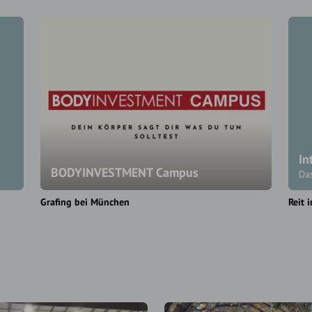
In
BODYINVESTMENT Campus
Das
Grafing bei München
Reit 