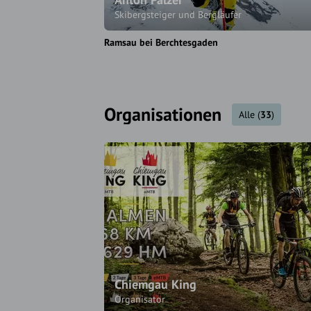
Skibergsteiger und Bergläufer
Ramsau bei Berchtesgaden
Organisationen
Alle
(
33
)
Chiemgau King
Organisator