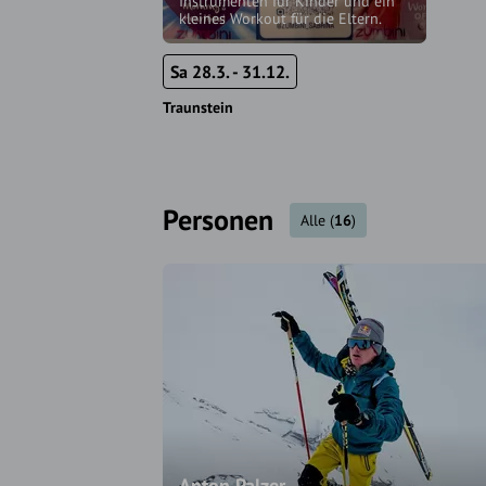
Instrumenten für Kinder und ein
kleines Workout für die Eltern.
Sa 28.3. - 31.12.
Traunstein
Personen
Alle
(
16
)
Anton Palzer