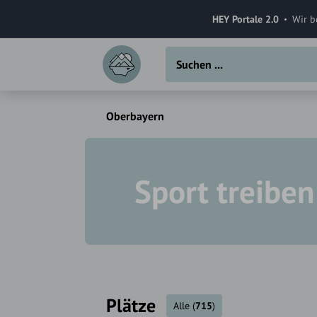
HEY Portale 2.0
Wir b
Oberbayern
Sport treiben
Plätze
Alle
(
715
)