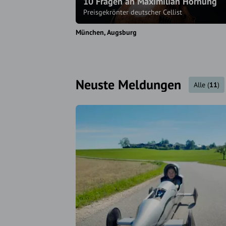
10 Fragen an Maximilian Hornung
Preisgekrönter deutscher Cellist
München
Augsburg
Neuste Meldungen
Alle
(
11
)