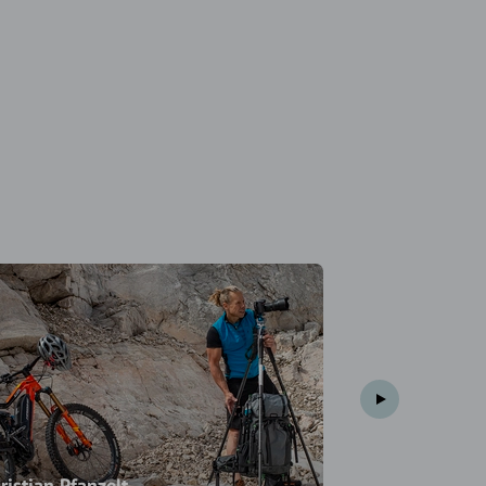
ristian Pfanzelt
Felix Neureut