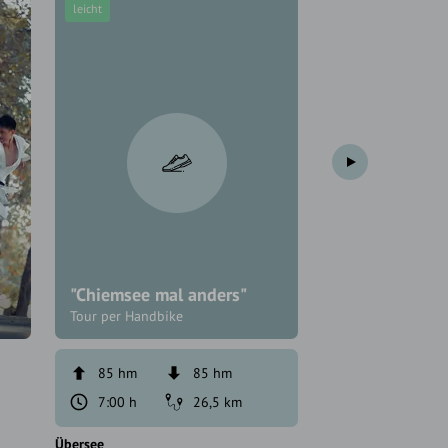
leicht
schwer
"Grenzgänger"
"Chiemsee mal anders"
Halserspitzru
Tour per Handbike
85 hm
85 hm
1152 hm
7:00 h
26,5 km
8:00 h
Übersee
Kreuth