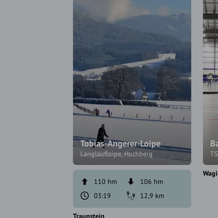
Tobias-Angerer-Loipe
B
Langlaufloipe, Hochberg
TS
Wagi
110 hm
106 hm
03:19
12,9 km
Traunstein