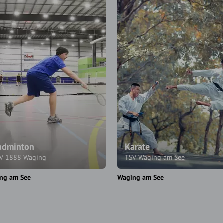
adminton
Karate
V 1888 Waging
TSV Waging am See
ng am See
Waging am See