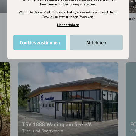
hey.bayern zur Verfügung zu stellen.
Fußballprofi
Ex
Wenn Du Deine Zustimmung erteilst, verwenden wir zusätzliche
Cookies zu statistischen Zwecken.
Rosenheim
Kolbermoor
Farch
Mehr erfahren
Cookies zustimmen
Ablehnen
TSV 1888 Waging am See e.V.
FC
Turn- und Sportverein
Fu