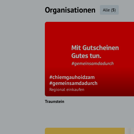
Organisationen
Alle
(
5
)
#chiemgauhoidzam
#gemeinsamdadurch
Regional einkaufen
Traunstein