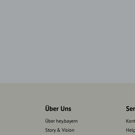
Über Uns
Se
Über hey.bayern
Kon
Story & Vision
Hel