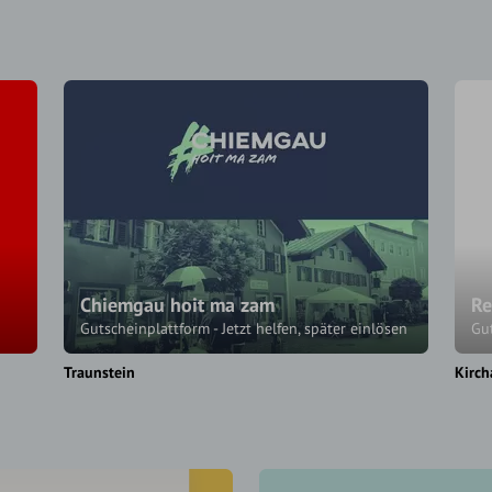
Chiemgau hoit ma zam
Re
Gutscheinplattform - Jetzt helfen, später einlösen
Gu
Traunstein
Kirch