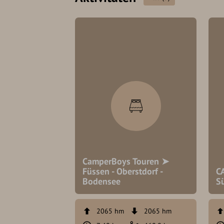
CamperBoys Touren ➤
Füssen - Oberstdorf -
C
Bodensee
S
2065 hm
2065 hm