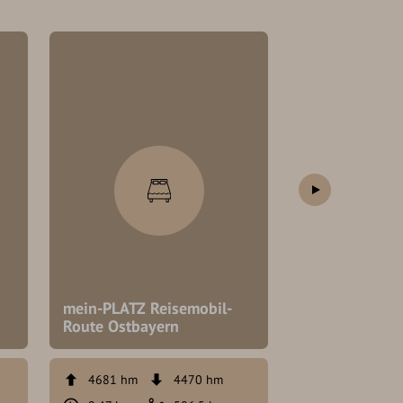
leicht
roadsurfer Wo
mein-PLATZ Reisemobil-
Palmen, Meer
Route Ostbayern
Calls
4681 hm
4470 hm
21187 hm