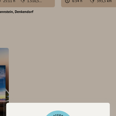
25:11 h
1.510,5 km
6:34 h
393,3 km
annstein
Denkendorf