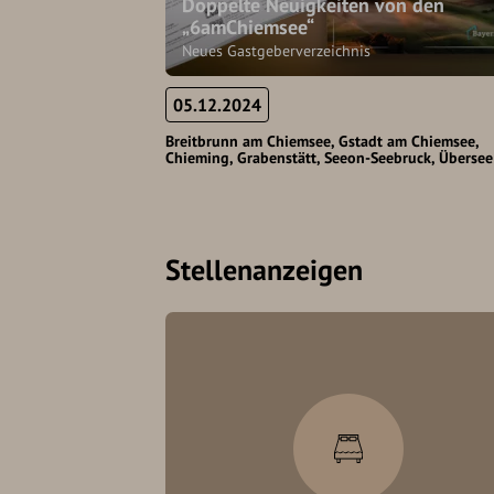
Doppelte Neuigkeiten von den
„6amChiemsee“
Neues Gastgeberverzeichnis
05.12.2024
Breitbrunn am Chiemsee
Gstadt am Chiemsee
Chieming
Grabenstätt
Seeon-Seebruck
Übersee
Stellenanzeigen