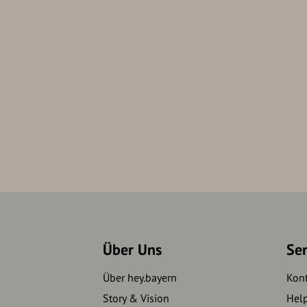
Über Uns
Se
Über hey.bayern
Kon
Story & Vision
Hel