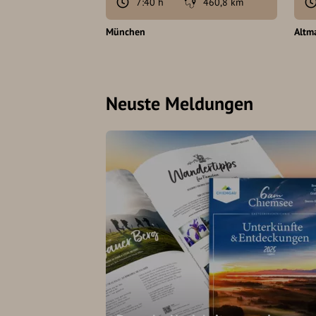
7:40 h
460,8 km
München
Altm
Neuste Meldungen