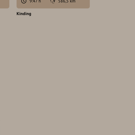
9:47 h
586,5 km
68:20 h
Kinding
München