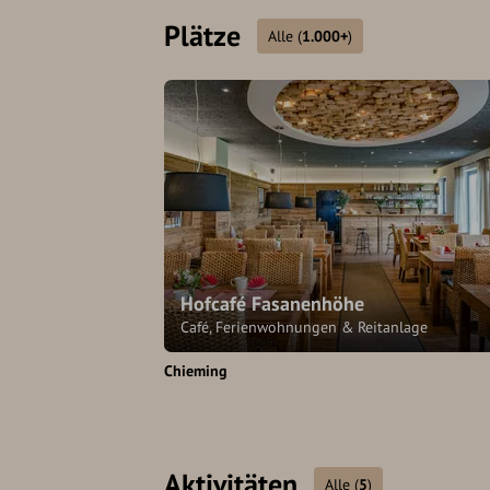
Plätze
Alle
(
1.000+
)
Hofcafé Fasanenhöhe
Café, Ferienwohnungen & Reitanlage
Chieming
Aktivitäten
Alle
(
5
)