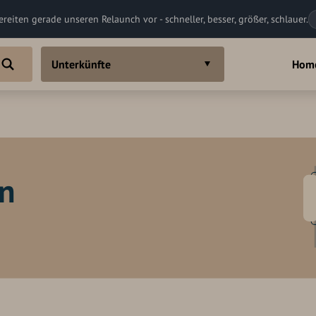
ereiten gerade unseren Relaunch vor - schneller, besser, größer, schlauer.
Unterkünfte
Hom
in