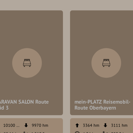
ARAVAN SALON Route
mein-PLATZ Reisemobil-
üd 3
Route Oberbayern
10100 hm
9970 hm
3364 hm
3111 hm