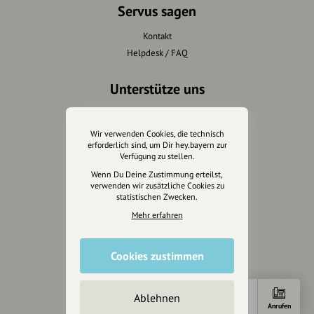
Servus sagen
Kontakt
Helpdesk / FAQ
Unterstütze uns
Spenden
Partner werden
Wir verwenden Cookies, die technisch
erforderlich sind, um Dir hey.bayern zur
Crowdfunding
Verfügung zu stellen.
Förderungen
Wenn Du Deine Zustimmung erteilst,
Werbemöglichkeiten
verwenden wir zusätzliche Cookies zu
statistischen Zwecken.
Rechtliches
Mehr erfahren
Impressum
Cookies zustimmen
Datenschutz
AGB
Cookies zurücksetzen
Ablehnen
Anfahrt
Anrufen