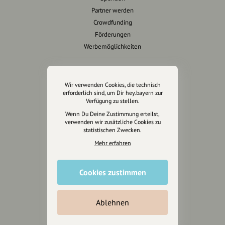
Partner werden
Crowdfunding
Förderungen
Werbemöglichkeiten
Rechtliches
Wir verwenden Cookies, die technisch
Impressum
erforderlich sind, um Dir hey.bayern zur
Verfügung zu stellen.
Datenschutz
Wenn Du Deine Zustimmung erteilst,
AGB
verwenden wir zusätzliche Cookies zu
Cookies zurücksetzen
statistischen Zwecken.
Mehr erfahren
Presse
Mediakit
Cookies zustimmen
Presseanfragen
Presseberichte
Ablehnen
Wir unterstützen Euch