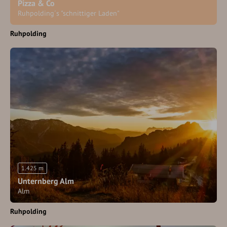
Pizza & Co
Ruhpolding´s "schnittiger Laden"
Ruhpolding
1.425 m
Unternberg Alm
Alm
Ruhpolding