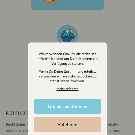
Wir verwenden Cookies, die technisch
erforderlich sind, um Dir hey.bayern zur
Wir sind auch auf
Verfügung zu stellen.
Wenn Du Deine Zustimmung erteilst,
verwenden wir zusätzliche Cookies zu
statistischen Zwecken.
Mehr erfahren
Cookies zustimmen
RECHTLICHER HINWEIS UND TRANSPARENZHINWEIS
Ablehnen
Rechtlicher Hinweis:
Die auf dieser Website veröffentlichten Inhalte
dienen ausschließlich der allgemeinen Information und Unterhaltung.