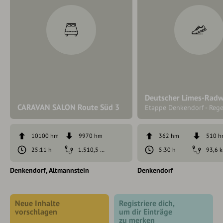
Deutscher Limes-Rad
CARAVAN SALON Route Süd 3
Etappe Denkendorf - Reg
10100 hm
9970 hm
362 hm
510 
25:11 h
1.510,5 km
5:30 h
93,6 
Denkendorf
Altmannstein
Denkendorf
Neue Inhalte
Registriere dich,
vorschlagen
um dir Einträge
zu merken