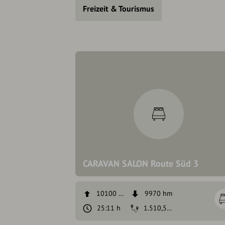
Freizeit & Tourismus
CARAVAN SALON Route Süd 3
10100 hm
9970 hm
25:11 h
1.510,5 km