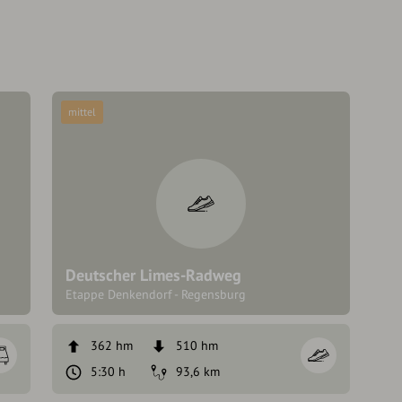
mittel
Deutscher Limes-Radweg
Etappe Denkendorf - Regensburg
362 hm
510 hm
5:30 h
93,6 km