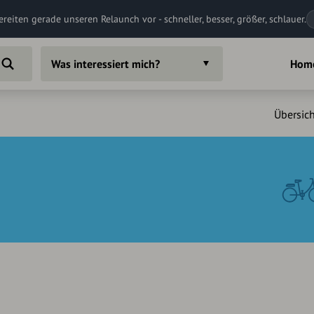
ereiten gerade unseren Relaunch vor - schneller, besser, größer, schlauer.
Was interessiert mich?
Hom
Übersich